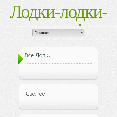
Лодки-лодки-
лодки!
Все Лодки
Свежее