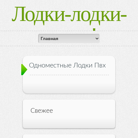
Лодки-лодки-
лодки!
Одноместные Лодки Пвх
Свежее