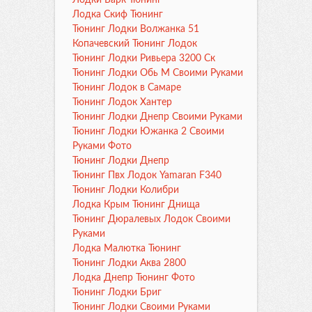
Лодки Барк Тюнинг
Лодка Скиф Тюнинг
Тюнинг Лодки Волжанка 51
Копачевский Тюнинг Лодок
Тюнинг Лодки Ривьера 3200 Ск
Тюнинг Лодки Обь М Своими Руками
Тюнинг Лодок в Самаре
Тюнинг Лодок Хантер
Тюнинг Лодки Днепр Своими Руками
Тюнинг Лодки Южанка 2 Своими
Руками Фото
Тюнинг Лодки Днепр
Тюнинг Пвх Лодок Yamaran F340
Тюнинг Лодки Колибри
Лодка Крым Тюнинг Днища
Тюнинг Дюралевых Лодок Своими
Руками
Лодка Малютка Тюнинг
Тюнинг Лодки Аква 2800
Лодка Днепр Тюнинг Фото
Тюнинг Лодки Бриг
Тюнинг Лодки Своими Руками