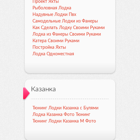
Проект Яхты
Рыболовная Лодка
Надувные Лодки Пвх
Самодельные Лодки из Фанеры
Как Сделать Лодку Своими Руками
Лодка из Фанеры Своими Руками
Катера Своими Руками
Постройка Яхты
Лодка Одноместная
Казанка
Тюнинг Лодки Казанка с Булями
Лодка Казанка Фото Тюнинг
Тюнинг Лодки Казанка М Фото