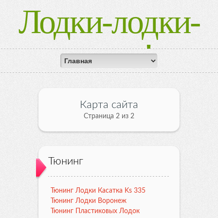
Лодки-лодки-
лодки!
Карта сайта
Страница 2 из 2
Тюнинг
Тюнинг Лодки Касатка Ks 335
Тюнинг Лодки Воронеж
Тюнинг Пластиковых Лодок