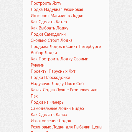
Построить Яхту
Лодка Надувная Резиновая
Интернет Магазин в Лодке
Как Сделать Катер
Как Выбрать Лодку
Лодки Самоделки
Сколько Стоит Лодка
Продажа Лодок в Санкт Петербурге
Выбор Лодки
Как Построить Лодку Своими
Руками
Проекты Парусных Яхт
Лодки Плоскодонки
Надувную Лодку Пвх в Спб
Какая Лодка Лучше Резиновая или
Пвх
Лодки из Фанеры
Самодельные Лодки Видео
Как Сделать Каноэ
Изготовление Лодок
Резиновые Лодки для Рыбалки Цены