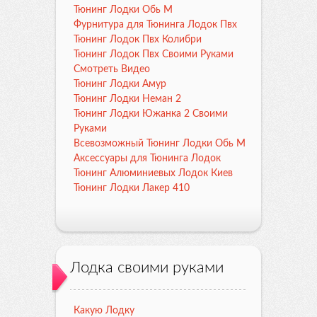
Тюнинг Лодки Обь М
Фурнитура для Тюнинга Лодок Пвх
Тюнинг Лодок Пвх Колибри
Тюнинг Лодок Пвх Своими Руками
Смотреть Видео
Тюнинг Лодки Амур
Тюнинг Лодки Неман 2
Тюнинг Лодки Южанка 2 Своими
Руками
Всевозможный Тюнинг Лодки Обь М
Аксессуары для Тюнинга Лодок
Тюнинг Алюминиевых Лодок Киев
Тюнинг Лодки Лакер 410
Лодка своими руками
Какую Лодку